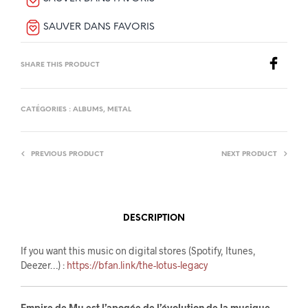
SAUVER DANS FAVORIS
SHARE THIS PRODUCT
CATÉGORIES :
ALBUMS
,
METAL
PREVIOUS PRODUCT
NEXT PRODUCT
DESCRIPTION
If you want this music on digital stores (Spotify, Itunes,
Deezer…) :
https://bfan.link/the-lotus-legacy
Empire de Mu est l’apogée de l’évolution de la musique