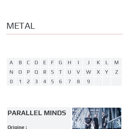
CONTACTS
METAL
FACEBOOK
INSTA
A
B
C
D
E
F
G
H
I
J
K
L
M
N
O
P
Q
R
S
T
U
V
W
X
Y
Z
0
1
2
3
4
5
6
7
8
9
PARALLEL MINDS
Origine :